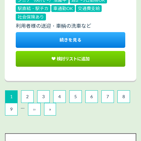
駅直結・駅チカ
車通勤OK
交通費支給
社会保険あり
利用者様の送迎・車輌の洗車など
続きを見る
検討リストに追加
1
2
3
4
5
6
7
8
…
9
››
»