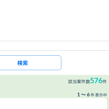
576
該当案件数
件
1 ～ 6
件 表示中