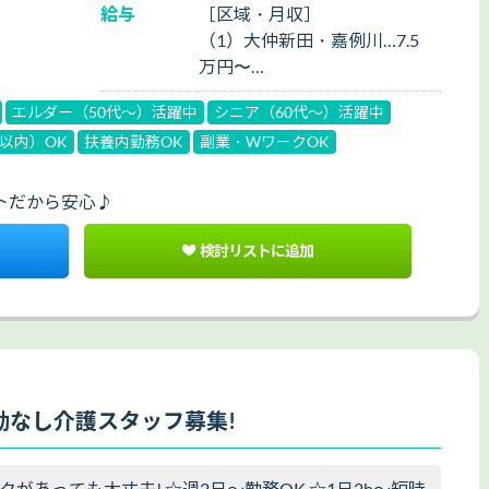
給与
［区域・月収］
（1）大仲新田・嘉例川…7.5
万円〜
（2）森忠・芳ヶ崎…8万円
エルダー（50代～）活躍中
シニア（60代～）活躍中
h以内）OK
扶養内勤務OK
副業・WワークOK
トだから安心♪
検討リストに追加
勤なし介護スタッフ募集!
があっても大丈夫! ☆週2日～勤務OK ☆1日2h～短時