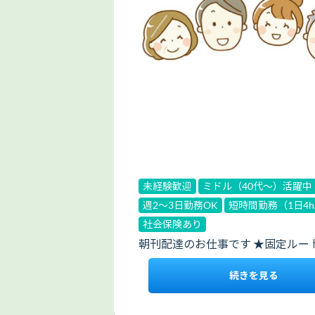
未経験歓迎
ミドル（40代～）活躍中
週2～3日勤務OK
短時間勤務（1日4
社会保険あり
朝刊配達のお仕事です ★固定ルー
続きを見る