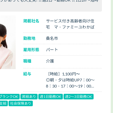
掲載社名
サービス付き高齢者向け住
宅 マ・ファミーユわかば
勤務地
桑名市
雇用形態
パート
職種
介護
給与
［時給］1,100円〜
◎朝・夕は時給UP7：00～
8：30・17：00～19：00
［時給］1,500円
ブランクOK
昇給あり
週1日勤務OK
週2～3日勤務OK
支給
社会保険あり