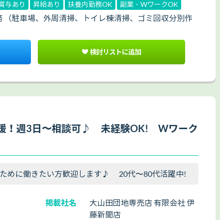
賞与あり
昇給あり
扶養内勤務OK
副業・WワークOK
 （駐車場、外周清掃、トイレ棟清掃、ゴミ回収分別作
検討リストに追加
援！週3日〜相談可♪ 未経験OK! Wワーク
ために働きたい方歓迎します♪ 20代〜80代活躍中!
掲載社名
大山田団地専売店 有限会社 伊
藤新聞店