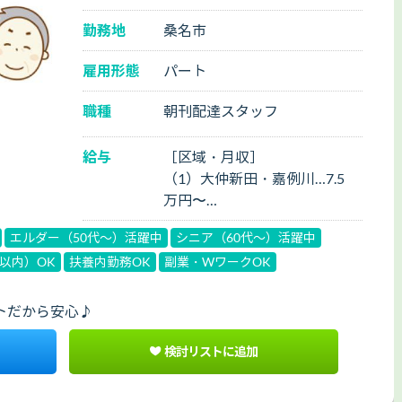
勤務地
桑名市
雇用形態
パート
職種
朝刊配達スタッフ
給与
［区域・月収］
（1）大仲新田・嘉例川…7.5
万円〜
（2）森忠・芳ヶ崎…8万円
エルダー（50代～）活躍中
シニア（60代～）活躍中
h以内）OK
扶養内勤務OK
副業・WワークOK
トだから安心♪
検討リストに追加